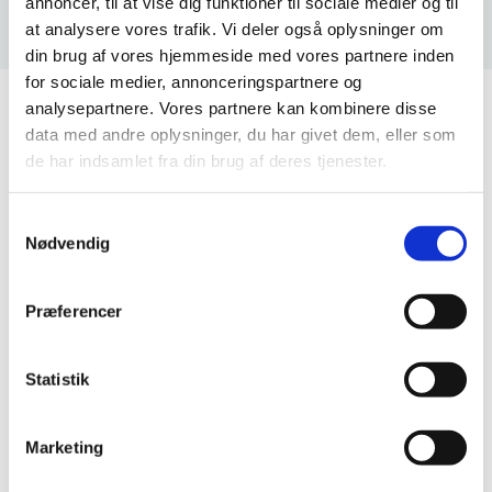
annoncer, til at vise dig funktioner til sociale medier og til
at analysere vores trafik. Vi deler også oplysninger om
din brug af vores hjemmeside med vores partnere inden
for sociale medier, annonceringspartnere og
analysepartnere. Vores partnere kan kombinere disse
data med andre oplysninger, du har givet dem, eller som
de har indsamlet fra din brug af deres tjenester.
Samtykkevalg
Eksperter i elektriske installationer
Nødvendig
Vi tilbyder vores mangeårige ekspertise når du skal have
udført elektrikeropgaver.
Præferencer
Statistik
Gode priser på elservice
Marketing
Vi tilbyder altid en god pris på vores el-service, som vi