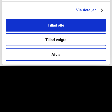
udfører i bedste kvalitet.
Vis detaljer
Tillad alle
25 års erfaring som elektriker
Som erfaren elektriker kan vi tilbyde en lang række
Tillad valgte
forskellige services til private og erhverv.
Afvis