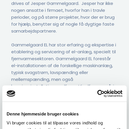
drives af Jesper Gammelgaard. Jesper har ikke
nogen ansatte i firmaet, hvorfor han i travle
perioder, og på større projekter, hvor der er brug
for hjælp, benytter sig af nogle få dygtige faste
samarbejdspartnere.
Gammelgaard EL har stor erfaring og ekspertise i
etablering og servicering af el-anlæg, specielt til
fjernvarmesektoren. Gammelgaard EL forestår
el-installationen af de forskellige maskinanlæg,
typisk svagstrøm, lavspænding eller
mellemspænding, men også
bygningsinstallationer udføres. Vi udfører også, i
samarbejde med rådgiver og projektleder,
optimering af fjernvarmecentraler.
Denne hjemmeside bruger cookies
Se vores referencer
Vi bruger cookies til at tilpasse vores indhold og